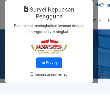
021-8754528/8754529
|
tusetda@bogo
Survei Kepuasan
Pengguna
Beranda
Tentang Kami
P
Bantu kami meningkatkan layanan dengan
mengisi survei singkat.
Isi Survey
Jangan tampilkan lagi